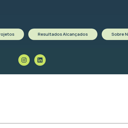
Edit or delete it, then start writing!
rojetos
Resultados Alcançados
Sobre 
.
Campos obrigatórios são marcados com
*